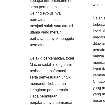
sebagai titik entertainment
waktu s
serta permainan kasino.
Seiring evolusinya,
Salah s
permainan ini telah
terbesa
menjadi salah satu atraksi
level a
utama yang meraih
predik
perhatian banyak penggila
ditawa
permainan.
pemain
bahwa 
Sejak diperkenalkan, togel
mendap
Macau sudah mengalami
tepat 
berbagai transformasi
kemena
serta penyesuaian untuk
Cintato
memenuhi kebutuhan
yang m
keinginan para pemain.
yang m
Pada permulaan
besar 
perjalanannya, permainan