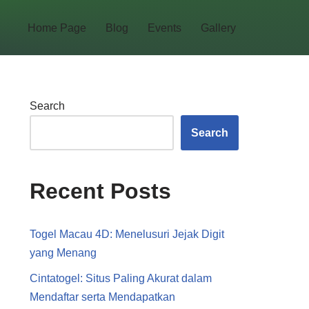
Home Page
Blog
Events
Gallery
Search
Search
Recent Posts
Togel Macau 4D: Menelusuri Jejak Digit
yang Menang
Cintatogel: Situs Paling Akurat dalam
Mendaftar serta Mendapatkan