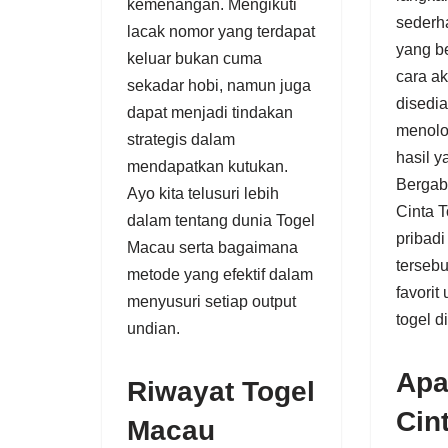
kemenangan. Mengikuti
sederha
lacak nomor yang terdapat
yang be
keluar bukan cuma
cara ak
sekadar hobi, namun juga
disedi
dapat menjadi tindakan
menolo
strategis dalam
hasil 
mendapatkan kutukan.
Bergab
Ayo kita telusuri lebih
Cinta T
dalam tentang dunia Togel
pribadi
Macau serta bagaimana
tersebu
metode yang efektif dalam
favorit
menyusuri setiap output
togel di
undian.
Apa
Riwayat Togel
Cin
Macau