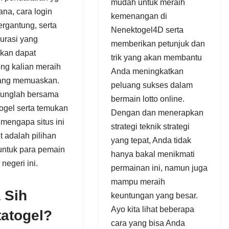
mudah untuk meraih
na, cara login
kemenangan di
rgantung, serta
Nenektogel4D serta
urasi yang
memberikan petunjuk dan
akan dapat
trik yang akan membantu
ng kalian meraih
Anda meningkatkan
yang memuaskan.
peluang sukses dalam
unglah bersama
bermain lotto online.
ogel serta temukan
Dengan dan menerapkan
 mengapa situs ini
strategi teknik strategi
t adalah pilihan
yang tepat, Anda tidak
 untuk para pemain
hanya bakal menikmati
 negeri ini.
permainan ini, namun juga
mampu meraih
 Sih
keuntungan yang besar.
Ayo kita lihat beberapa
tatogel?
cara yang bisa Anda