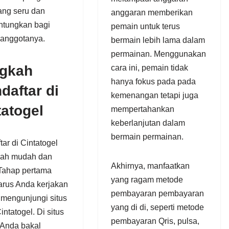
ang seru dan
anggaran memberikan
tungkan bagi
pemain untuk terus
anggotanya.
bermain lebih lama dalam
permainan. Menggunakan
gkah
cara ini, pemain tidak
hanya fokus pada pada
daftar di
kemenangan tetapi juga
tatogel
mempertahankan
keberlanjutan dalam
bermain permainan.
ar di Cintatogel
lah mudah dan
Akhirnya, manfaatkan
 Tahap pertama
yang ragam metode
arus Anda kerjakan
pembayaran pembayaran
 mengunjungi situs
yang di di, seperti metode
intatogel. Di situs
pembayaran Qris, pulsa,
 Anda bakal