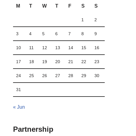
M
T
W
T
F
S
S
1
2
3
4
5
6
7
8
9
10
11
12
13
14
15
16
17
18
19
20
21
22
23
24
25
26
27
28
29
30
31
« Jun
Partnership