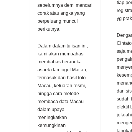
tiap p
sebelumnya demi mencari
registr
corak atau angka yang
yg prak
berpeluang muncul
berikutnya.
Denga
Cintato
Dalam dalam tulisan ini,
saja m
kami akan membahas
pengal
membahas beraneka
menyen
aspek dari togel Macau,
kesemp
termasuk dari hasil toto
menang
Macau, keluaran resmi,
dari si
hingga cara metode
sudah t
membaca data Macau
efektif 
dalam upaya
jelajah
meningkatkan
mengen
kemungkinan
langka