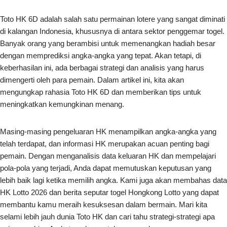
Toto HK 6D adalah salah satu permainan lotere yang sangat diminati
di kalangan Indonesia, khususnya di antara sektor penggemar togel.
Banyak orang yang berambisi untuk memenangkan hadiah besar
dengan memprediksi angka-angka yang tepat. Akan tetapi, di
keberhasilan ini, ada berbagai strategi dan analisis yang harus
dimengerti oleh para pemain. Dalam artikel ini, kita akan
mengungkap rahasia Toto HK 6D dan memberikan tips untuk
meningkatkan kemungkinan menang.
Masing-masing pengeluaran HK menampilkan angka-angka yang
telah terdapat, dan informasi HK merupakan acuan penting bagi
pemain. Dengan menganalisis data keluaran HK dan mempelajari
pola-pola yang terjadi, Anda dapat memutuskan keputusan yang
lebih baik lagi ketika memilih angka. Kami juga akan membahas data
HK Lotto 2026 dan berita seputar togel Hongkong Lotto yang dapat
membantu kamu meraih kesuksesan dalam bermain. Mari kita
selami lebih jauh dunia Toto HK dan cari tahu strategi-strategi apa