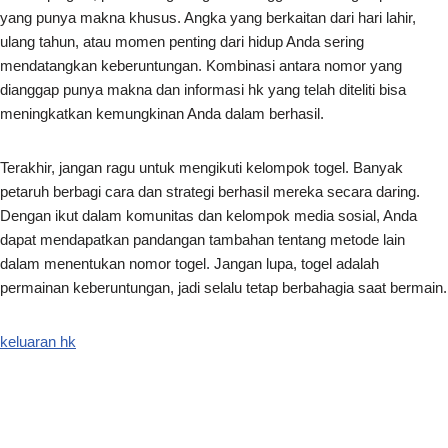
yang punya makna khusus. Angka yang berkaitan dari hari lahir,
ulang tahun, atau momen penting dari hidup Anda sering
mendatangkan keberuntungan. Kombinasi antara nomor yang
dianggap punya makna dan informasi hk yang telah diteliti bisa
meningkatkan kemungkinan Anda dalam berhasil.
Terakhir, jangan ragu untuk mengikuti kelompok togel. Banyak
petaruh berbagi cara dan strategi berhasil mereka secara daring.
Dengan ikut dalam komunitas dan kelompok media sosial, Anda
dapat mendapatkan pandangan tambahan tentang metode lain
dalam menentukan nomor togel. Jangan lupa, togel adalah
permainan keberuntungan, jadi selalu tetap berbahagia saat bermain.
keluaran hk