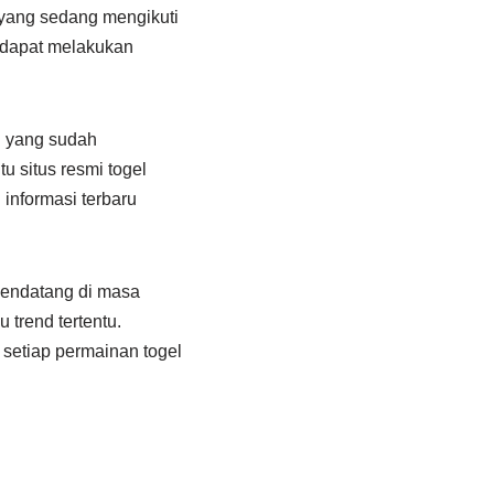
 yang sedang mengikuti
 dapat melakukan
u yang sudah
u situs resmi togel
 informasi terbaru
mendatang di masa
trend tertentu.
 setiap permainan togel