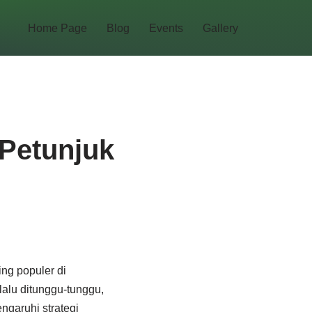
Home Page
Blog
Events
Gallery
 Petunjuk
ng populer di
lalu ditunggu-tunggu,
ngaruhi strategi