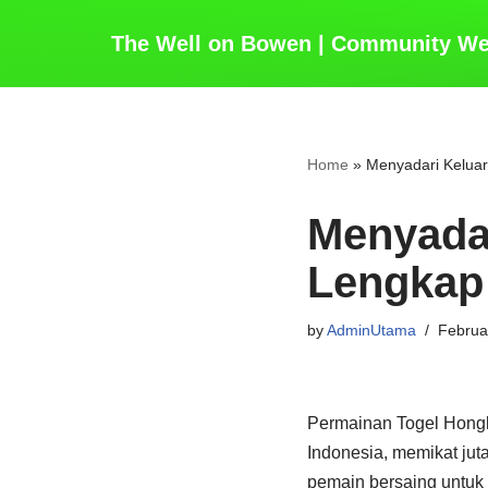
The Well on Bowen | Community Wel
Skip
to
content
Home
»
Menyadari Keluar
Menyadar
Lengkap
by
AdminUtama
Februa
Permainan Togel Hongko
Indonesia, memikat jut
pemain bersaing untuk 