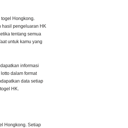
a togel Hongkong.
n hasil pengeluaran HK
eketika tentang semua
faat untuk kamu yang
ndapatkan informasi
otto dalam format
ndapatkan data setiap
togel HK.
gel Hongkong. Setiap