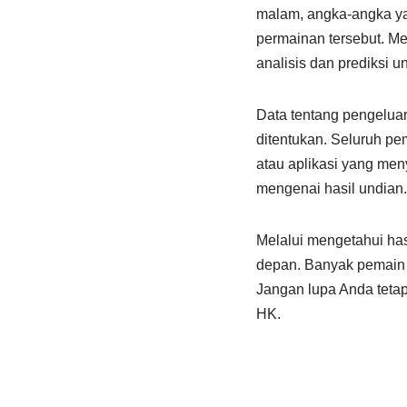
malam, angka-angka ya
permainan tersebut. M
analisis dan prediksi u
Data tentang pengelua
ditentukan. Seluruh pem
atau aplikasi yang men
mengenai hasil undian.
Melalui mengetahui ha
depan. Banyak pemain s
Jangan lupa Anda tetap 
HK.