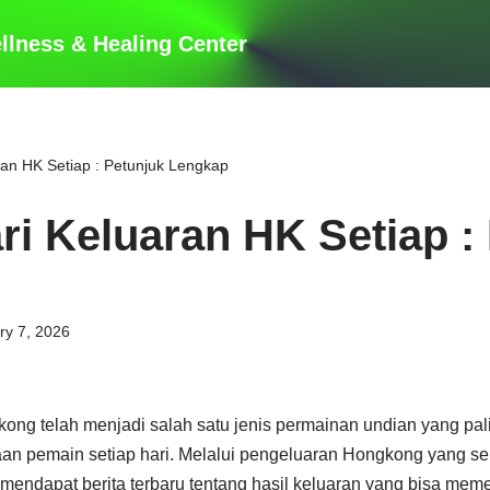
lness & Healing Center
an HK Setiap : Petunjuk Lengkap
i Keluaran HK Setiap :
ry 7, 2026
ng telah menjadi salah satu jenis permainan undian yang pali
aan pemain setiap hari. Melalui pengeluaran Hongkong yang se
mendapat berita terbaru tentang hasil keluaran yang bisa meme