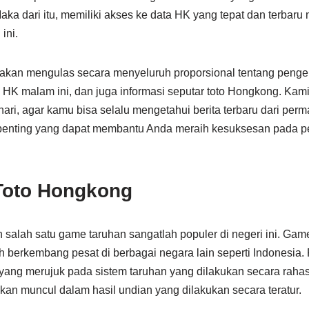
aka dari itu, memiliki akses ke data HK yang tepat dan terbaru
ini.
i akan mengulas secara menyeluruh proporsional tentang penge
n HK malam ini, dan juga informasi seputar toto Hongkong. Ka
hari, agar kamu bisa selalu mengetahui berita terbaru dari perm
a penting yang dapat membantu Anda meraih kesuksesan pada p
Toto Hongkong
salah satu game taruhan sangatlah populer di negeri ini. Game 
h berkembang pesat di berbagai negara lain seperti Indonesia.
, yang merujuk pada sistem taruhan yang dilakukan secara raha
n muncul dalam hasil undian yang dilakukan secara teratur.