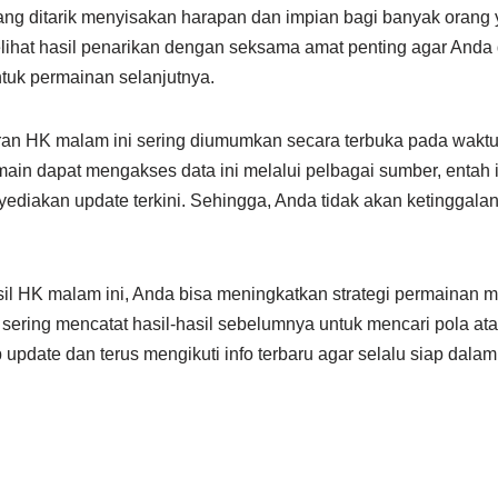
ng ditarik menyisakan harapan dan impian bagi banyak orang
elihat hasil penarikan dengan seksama amat penting agar Anda
ntuk permainan selanjutnya.
ran HK malam ini sering diumumkan secara terbuka pada wakt
ain dapat mengakses data ini melalui pelbagai sumber, entah it
yediakan update terkini. Sehingga, Anda tidak akan ketinggalan
sil HK malam ini, Anda bisa meningkatkan strategi permainan 
ering mencatat hasil-hasil sebelumnya untuk mencari pola atau 
update dan terus mengikuti info terbaru agar selalu siap dalam