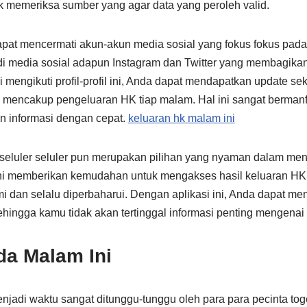
k memeriksa sumber yang agar data yang peroleh valid.
dapat mencermati akun-akun media sosial yang fokus fokus pad
 di media sosial adapun Instagram dan Twitter yang membagika
i mengikuti profil-profil ini, Anda dapat mendapatkan update s
ng mencakup pengeluaran HK tiap malam. Hal ini sangat berman
n informasi dengan cepat.
keluaran hk malam ini
i seluler seluler pun merupakan pilihan yang nyaman dalam me
ini memberikan kemudahan untuk mengakses hasil keluaran HK l
dan selalu diperbaharui. Dengan aplikasi ini, Anda dapat me
hingga kamu tidak akan tertinggal informasi penting mengenai 
da Malam Ini
enjadi waktu sangat ditunggu-tunggu oleh para para pecinta to