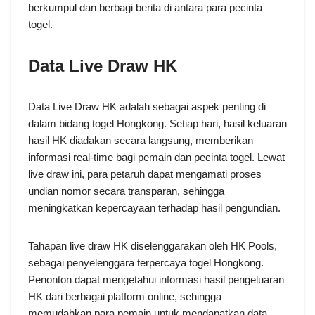
berkumpul dan berbagi berita di antara para pecinta
togel.
Data Live Draw HK
Data Live Draw HK adalah sebagai aspek penting di
dalam bidang togel Hongkong. Setiap hari, hasil keluaran
hasil HK diadakan secara langsung, memberikan
informasi real-time bagi pemain dan pecinta togel. Lewat
live draw ini, para petaruh dapat mengamati proses
undian nomor secara transparan, sehingga
meningkatkan kepercayaan terhadap hasil pengundian.
Tahapan live draw HK diselenggarakan oleh HK Pools,
sebagai penyelenggara terpercaya togel Hongkong.
Penonton dapat mengetahui informasi hasil pengeluaran
HK dari berbagai platform online, sehingga
memudahkan para pemain untuk mendapatkan data