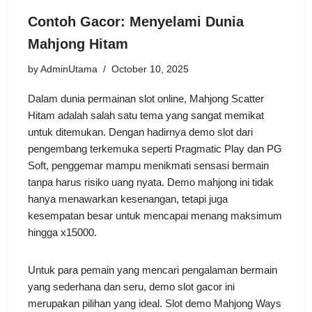
Contoh Gacor: Menyelami Dunia
Mahjong Hitam
by
AdminUtama
October 10, 2025
Dalam dunia permainan slot online, Mahjong Scatter
Hitam adalah salah satu tema yang sangat memikat
untuk ditemukan. Dengan hadirnya demo slot dari
pengembang terkemuka seperti Pragmatic Play dan PG
Soft, penggemar mampu menikmati sensasi bermain
tanpa harus risiko uang nyata. Demo mahjong ini tidak
hanya menawarkan kesenangan, tetapi juga
kesempatan besar untuk mencapai menang maksimum
hingga x15000.
Untuk para pemain yang mencari pengalaman bermain
yang sederhana dan seru, demo slot gacor ini
merupakan pilihan yang ideal. Slot demo Mahjong Ways