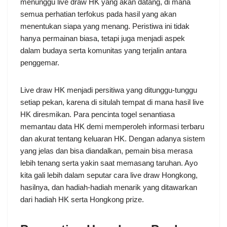
menunggu live draw HK yang akan datang, di mana
semua perhatian terfokus pada hasil yang akan
menentukan siapa yang menang. Peristiwa ini tidak
hanya permainan biasa, tetapi juga menjadi aspek
dalam budaya serta komunitas yang terjalin antara
penggemar.
Live draw HK menjadi persitiwa yang ditunggu-tunggu
setiap pekan, karena di situlah tempat di mana hasil live
HK diresmikan. Para pencinta togel senantiasa
memantau data HK demi memperoleh informasi terbaru
dan akurat tentang keluaran HK. Dengan adanya sistem
yang jelas dan bisa diandalkan, pemain bisa merasa
lebih tenang serta yakin saat memasang taruhan. Ayo
kita gali lebih dalam seputar cara live draw Hongkong,
hasilnya, dan hadiah-hadiah menarik yang ditawarkan
dari hadiah HK serta Hongkong prize.