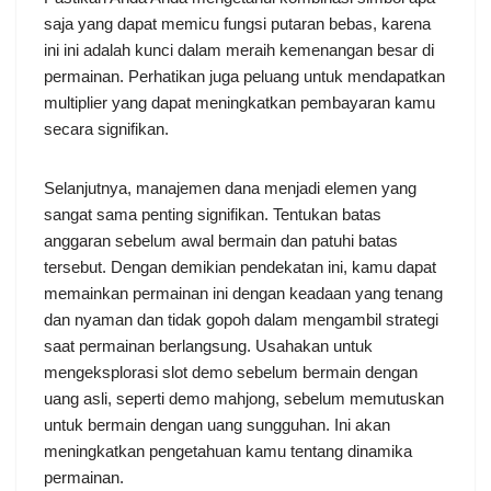
saja yang dapat memicu fungsi putaran bebas, karena
ini ini adalah kunci dalam meraih kemenangan besar di
permainan. Perhatikan juga peluang untuk mendapatkan
multiplier yang dapat meningkatkan pembayaran kamu
secara signifikan.
Selanjutnya, manajemen dana menjadi elemen yang
sangat sama penting signifikan. Tentukan batas
anggaran sebelum awal bermain dan patuhi batas
tersebut. Dengan demikian pendekatan ini, kamu dapat
memainkan permainan ini dengan keadaan yang tenang
dan nyaman dan tidak gopoh dalam mengambil strategi
saat permainan berlangsung. Usahakan untuk
mengeksplorasi slot demo sebelum bermain dengan
uang asli, seperti demo mahjong, sebelum memutuskan
untuk bermain dengan uang sungguhan. Ini akan
meningkatkan pengetahuan kamu tentang dinamika
permainan.