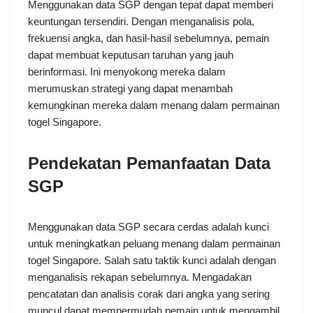
Menggunakan data SGP dengan tepat dapat memberi
keuntungan tersendiri. Dengan menganalisis pola,
frekuensi angka, dan hasil-hasil sebelumnya, pemain
dapat membuat keputusan taruhan yang jauh
berinformasi. Ini menyokong mereka dalam
merumuskan strategi yang dapat menambah
kemungkinan mereka dalam menang dalam permainan
togel Singapore.
Pendekatan Pemanfaatan Data
SGP
Menggunakan data SGP secara cerdas adalah kunci
untuk meningkatkan peluang menang dalam permainan
togel Singapore. Salah satu taktik kunci adalah dengan
menganalisis rekapan sebelumnya. Mengadakan
pencatatan dan analisis corak dari angka yang sering
muncul dapat mempermudah pemain untuk mengambil