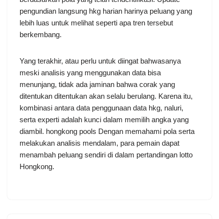
pengundian langsung hkg harian harinya peluang yang
lebih luas untuk melihat seperti apa tren tersebut
berkembang.
Yang terakhir, atau perlu untuk diingat bahwasanya
meski analisis yang menggunakan data bisa
menunjang, tidak ada jaminan bahwa corak yang
ditentukan ditentukan akan selalu berulang. Karena itu,
kombinasi antara data penggunaan data hkg, naluri,
serta experti adalah kunci dalam memilih angka yang
diambil.
hongkong pools
Dengan memahami pola serta
melakukan analisis mendalam, para pemain dapat
menambah peluang sendiri di dalam pertandingan lotto
Hongkong.