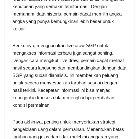
keputusan yang semakin terinformasi. Dengan
memahami data historis, pemain dapat memilih angka-
angka yang punya kemungkinan lebih besar untuk
keluar.
Berikutnya, menggunakan live draw SGP untuk
mengakses informasi terbaru juga sangat penting.
Dengan cara mengikuti live draw, pemain dapat melihat
hasil secara langsung dan membandingkan dengan data
SGP yang sudah dianalisis. Ini memberikan peluang
untuk segera menyesuaikan taruhan sesuai dengan
hasil terkini. Kecepatan informasi ini bisa menjadi
keunggulan khusus dalam menghadapi perubahan
kondisi permainan.
Pada akhirnya, penting untuk menyertakan strategi
pengelolaan uang dalam permainan. Menentukan batas
taruhan yang jelas dan tidak melebihi anggaran yang