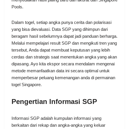
Pools.
Dalam togel, setiap angka punya cerita dan polarisasi
yang bisa dievaluasi. Data SGP yang dihimpun dari
beragam hasil sebelumnya dapat jadi panduan berharga.
Melalui mempelajari result SGP dan mengikuti tren yang
tersebut, Anda dapat membuat keputusan yang lebih
cerdas dan strategis saat menentukan angka yang akan
dipasang. Ayo kita ekspor secara mendalam mengenai
metode memanfaatkan data ini secara optimal untuk
memperbesar peluang kemenangan anda di permainan
togel Singapore.
Pengertian Informasi SGP
Informasi SGP adalah kumpulan informasi yang
berkaitan dari rekap dan angka-angka yang keluar