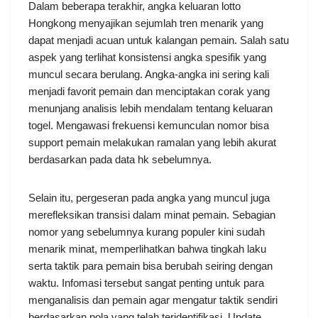
Dalam beberapa terakhir, angka keluaran lotto
Hongkong menyajikan sejumlah tren menarik yang
dapat menjadi acuan untuk kalangan pemain. Salah satu
aspek yang terlihat konsistensi angka spesifik yang
muncul secara berulang. Angka-angka ini sering kali
menjadi favorit pemain dan menciptakan corak yang
menunjang analisis lebih mendalam tentang keluaran
togel. Mengawasi frekuensi kemunculan nomor bisa
support pemain melakukan ramalan yang lebih akurat
berdasarkan pada data hk sebelumnya.
Selain itu, pergeseran pada angka yang muncul juga
merefleksikan transisi dalam minat pemain. Sebagian
nomor yang sebelumnya kurang populer kini sudah
menarik minat, memperlihatkan bahwa tingkah laku
serta taktik para pemain bisa berubah seiring dengan
waktu. Infomasi tersebut sangat penting untuk para
menganalisis dan pemain agar mengatur taktik sendiri
berdasarkan pola yang telah teridentifikasi. Update