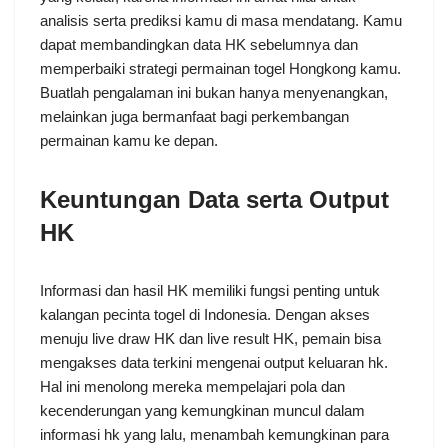
analisis serta prediksi kamu di masa mendatang. Kamu
dapat membandingkan data HK sebelumnya dan
memperbaiki strategi permainan togel Hongkong kamu.
Buatlah pengalaman ini bukan hanya menyenangkan,
melainkan juga bermanfaat bagi perkembangan
permainan kamu ke depan.
Keuntungan Data serta Output
HK
Informasi dan hasil HK memiliki fungsi penting untuk
kalangan pecinta togel di Indonesia. Dengan akses
menuju live draw HK dan live result HK, pemain bisa
mengakses data terkini mengenai output keluaran hk.
Hal ini menolong mereka mempelajari pola dan
kecenderungan yang kemungkinan muncul dalam
informasi hk yang lalu, menambah kemungkinan para