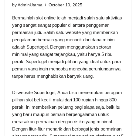
by
AdminUtama
October 10, 2025
Bermainlah slot online telah menjadi salah satu aktivitas
yang sangat sangat populer di antara penggemar
permainan judi. Salah satu website yang memberikan
pengalaman bermain yang menarik dari dana minim
adalah Supertogel. Dengan menggunakan setoran
minimal yang sangat terjangkau, yaitu hanya 5 ribu
perak, Supertogel menjadi pilihan yang ideal untuk para
pemain yang ingin mencoba mencoba peruntungannya
tanpa harus menghabiskan banyak uang.
Di website Supertogel, Anda bisa menemukan beragam
pilihan slot bet kecil, mulai dari 100 rupiah hingga 800
perak. Ini memberikan peluang bagi siapa saja, baik itu
yang baru maupun pemain berpengalaman untuk
merasakan permainan dengan risiko yang minimal.
Dengan fitur-fitur menarik dan berbagai jenis permainan