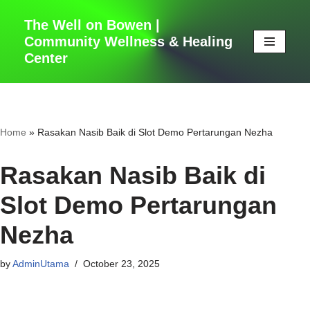
The Well on Bowen |
Skip
Community Wellness & Healing
to
Center
content
Home
»
Rasakan Nasib Baik di Slot Demo Pertarungan Nezha
Rasakan Nasib Baik di
Slot Demo Pertarungan
Nezha
by
AdminUtama
October 23, 2025