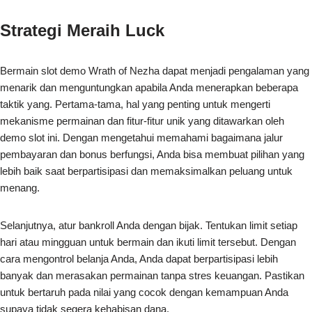
Strategi Meraih Luck
Bermain slot demo Wrath of Nezha dapat menjadi pengalaman yang
menarik dan menguntungkan apabila Anda menerapkan beberapa
taktik yang. Pertama-tama, hal yang penting untuk mengerti
mekanisme permainan dan fitur-fitur unik yang ditawarkan oleh
demo slot ini. Dengan mengetahui memahami bagaimana jalur
pembayaran dan bonus berfungsi, Anda bisa membuat pilihan yang
lebih baik saat berpartisipasi dan memaksimalkan peluang untuk
menang.
Selanjutnya, atur bankroll Anda dengan bijak. Tentukan limit setiap
hari atau mingguan untuk bermain dan ikuti limit tersebut. Dengan
cara mengontrol belanja Anda, Anda dapat berpartisipasi lebih
banyak dan merasakan permainan tanpa stres keuangan. Pastikan
untuk bertaruh pada nilai yang cocok dengan kemampuan Anda
supaya tidak segera kehabisan dana.