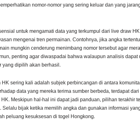
emperhatikan nomor-nomor yang sering keluar dan yang jara
sensial untuk mengamati data yang terkumpul dari live draw HK.
an mengenai tren permainan. Contohnya, jika angka tertentu t
main mungkin cenderung menimbang nomor tersebut agar mera
un, penting agar diwaspadai bahwa walaupun analisis dapat 
yang dipilih akan berhasil.
n HK sering kali adalah subjek perbincangan di antara komunit
rhadap data yang mereka terima sumber berbeda, terdapat dari 
HK. Meskipun hal-hal ini dapat jadi panduan, pilihan terakhir t
Selalu bijak ketika memilih angka dan gunakan informasi yang
h peluang kesuksesan di togel Hongkong.