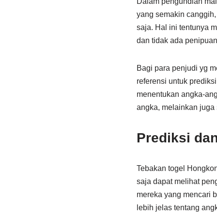
Dalam pengundian mala
yang semakin canggih,
saja. Hal ini tentuny
dan tidak ada penipuan 
Bagi para penjudi yg m
referensi untuk predik
menentukan angka-angka
angka, melainkan juga
Prediksi da
Tebakan togel Hongkong
saja dapat melihat pe
mereka yang mencari bo
lebih jelas tentang ang