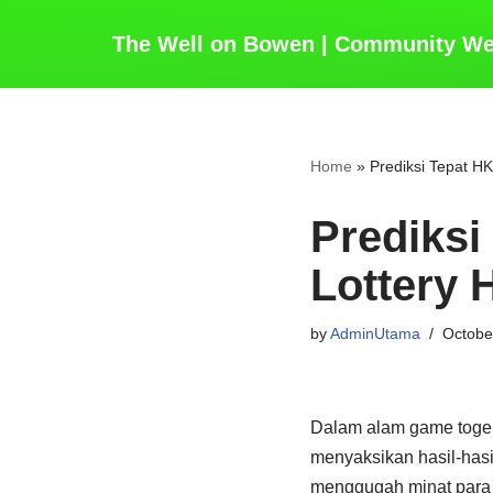
The Well on Bowen | Community Wel
Skip
to
content
Home
»
Prediksi Tepat HK
Prediksi
Lottery 
by
AdminUtama
Octobe
Dalam alam game togel
menyaksikan hasil-hasi
menggugah minat para p