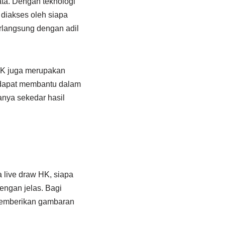
ta. Dengan teknologi
diakses oleh siapa
rlangsung dengan adil
 HK juga merupakan
lu dapat membantu dalam
anya sekedar hasil
 live draw HK, siapa
engan jelas. Bagi
 memberikan gambaran