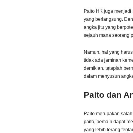
Paito HK juga menjadi a
yang berlangsung. Den
angka jitu yang berpote
sejauh mana seorang p
Namun, hal yang harus 
tidak ada jaminan keme
demikian, tetaplah ber
dalam menyusun angka 
Paito dan An
Paito merupakan salah
paito, pemain dapat me
yang lebih terang tent