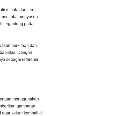
lisis pola dan tren
at mencoba menyusun
li tergantung pada
pakan perkiraan dan
babilitas. Dengan
ya sebagai referensi
. Dengan menggunakan
memberikan gambaran
 agar keluar kembali di