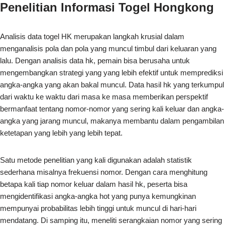
Penelitian Informasi Togel Hongkong
Analisis data togel HK merupakan langkah krusial dalam
menganalisis pola dan pola yang muncul timbul dari keluaran yang
lalu. Dengan analisis data hk, pemain bisa berusaha untuk
mengembangkan strategi yang yang lebih efektif untuk memprediksi
angka-angka yang akan bakal muncul. Data hasil hk yang terkumpul
dari waktu ke waktu dari masa ke masa memberikan perspektif
bermanfaat tentang nomor-nomor yang sering kali keluar dan angka-
angka yang jarang muncul, makanya membantu dalam pengambilan
ketetapan yang lebih yang lebih tepat.
Satu metode penelitian yang kali digunakan adalah statistik
sederhana misalnya frekuensi nomor. Dengan cara menghitung
betapa kali tiap nomor keluar dalam hasil hk, peserta bisa
mengidentifikasi angka-angka hot yang punya kemungkinan
mempunyai probabilitas lebih tinggi untuk muncul di hari-hari
mendatang. Di samping itu, meneliti serangkaian nomor yang sering