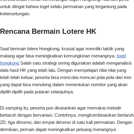
untuk diingat bahwa togel selalu permainan yang tergantung pada
keberuntungan.
Rencana Bermain Lotere HK
Saat bermain lotere Hongkong, krusial agar memiliki taktik yang
matang agar bisa meningkatkan kemungkinan menangnya.
togel
hongkong
Salah satu strategi sering digunakan adalah menganalisis
data hasil HK yang telah lalu. Dengan mempelajari nilai-nilai yang
telah telah keluar, peserta bisa mencoba mencari pola-pola dan tren
yang dapat bisa menolong dalam menentukan nombor yang akan
dipilih dipilih pada putaran selanjutnya.
Di samping itu, peserta pun disarankan agar memakai metode
bertaruh dengan bervariasi. Contohnya, mengkombinasikan bertaruh
2D, tiga dimensi, dan empat dimensi di satu kali permainan. Dengan
demikian, pemain dapat meningkatkan peluang menangnya