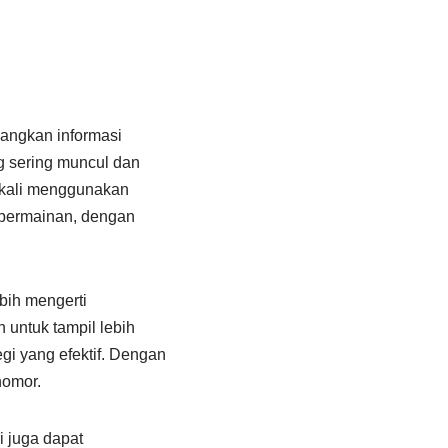
angkan informasi
g sering muncul dan
ngkali menggunakan
 permainan, dengan
bih mengerti
 untuk tampil lebih
gi yang efektif. Dengan
nomor.
i juga dapat