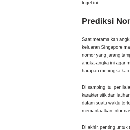
togel ini.
Prediksi No
Saat meramalkan angka
keluaran Singapore ma
nomor yang jarang tamp
angka-angka ini agar 
harapan meningkatkan 
Di samping itu, penila
karakteristik dan lati
dalam suatu waktu terte
memanfaatkan informasi
Di akhir, penting untuk