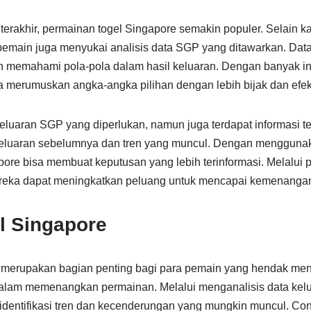
terakhir, permainan togel Singapore semakin populer. Selain 
emain juga menyukai analisis data SGP yang ditawarkan. Data 
memahami pola-pola dalam hasil keluaran. Dengan banyak inf
 merumuskan angka-angka pilihan dengan lebih bijak dan efekt
luaran SGP yang diperlukan, namun juga terdapat informasi terk
il keluaran sebelumnya dan tren yang muncul. Dengan menggun
apore bisa membuat keputusan yang lebih terinformasi. Melalui
mereka dapat meningkatkan peluang untuk mencapai kemenangan
l Singapore
e merupakan bagian penting bagi para pemain yang hendak me
lam memenangkan permainan. Melalui menganalisis data kel
gidentifikasi tren dan kecenderungan yang mungkin muncul. C