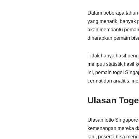
Dalam beberapa tahun 
yang menarik, banyak p
akan membantu pemain 
diharapkan pemain bisa
Tidak hanya hasil penge
meliputi statistik has
ini, pemain togel Sing
cermat dan analitis, 
Ulasan Toge
Ulasan lotto Singapor
kemenangan mereka da
lalu, peserta bisa men