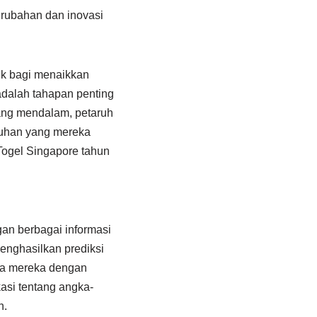
rubahan dan inovasi
aik bagi menaikkan
dalah tahapan penting
ang mendalam, petaruh
aruhan yang mereka
Togel Singapore tahun
gan berbagai informasi
enghasilkan prediksi
gga mereka dengan
asi tentang angka-
n.